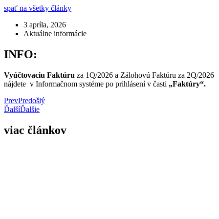
spať na všetky články
3 apríla, 2026
Aktuálne informácie
INFO:
Vyúčtovaciu Faktúru
za 1Q/2026 a Zálohovú Faktúru za 2Q/2026
nájdete
v Informačnom systéme po prihlásení v časti
„Faktúry“.
Prev
Predošlý
Ďalší
Ďalšie
viac článkov