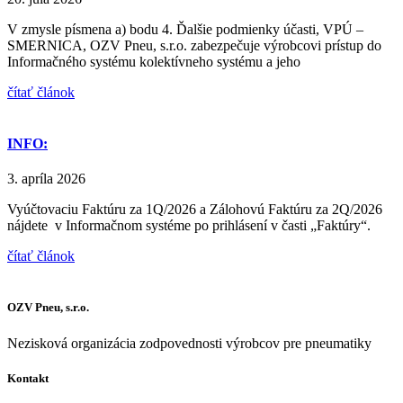
V zmysle písmena a) bodu 4. Ďalšie podmienky účasti, VPÚ –
SMERNICA, OZV Pneu, s.r.o. zabezpečuje výrobcovi prístup do
Informačného systému kolektívneho systému a jeho
čítať článok
INFO:
3. apríla 2026
Vyúčtovaciu Faktúru za 1Q/2026 a Zálohovú Faktúru za 2Q/2026
nájdete v Informačnom systéme po prihlásení v časti „Faktúry“.
čítať článok
OZV Pneu, s.r.o.
Nezisková organizácia zodpovednosti výrobcov pre pneumatiky
Kontakt