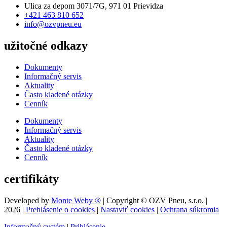
Ulica za depom 3071/7G, 971 01 Prievidza
+421 463 810 652
info@ozvpneu.eu
užitočné odkazy
Dokumenty
Informačný servis
Aktuality
Často kladené otázky
Cenník
Dokumenty
Informačný servis
Aktuality
Často kladené otázky
Cenník
certifikáty
Developed by
Monte Weby ®
| Copyright © OZV Pneu, s.r.o. |
2026
|
Prehlásenie o cookies
|
Nastaviť cookies
|
Ochrana súkromia
Informačný systém
|
Prihlásenie