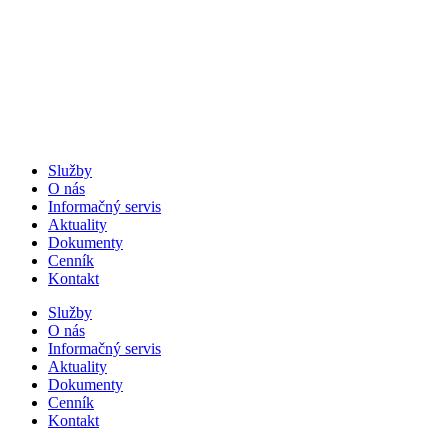
Preskočiť
na
obsah
Služby
O nás
Informačný servis
Aktuality
Dokumenty
Cenník
Kontakt
Služby
O nás
Informačný servis
Aktuality
Dokumenty
Cenník
Kontakt