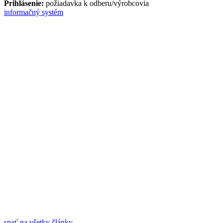
Prihlásenie:
požiadavka k odberu/výrobcovia
informačný systém
spať na všetky články