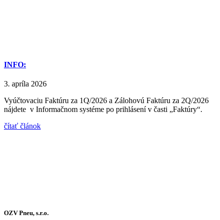
INFO:
3. apríla 2026
Vyúčtovaciu Faktúru za 1Q/2026 a Zálohovú Faktúru za 2Q/2026
nájdete v Informačnom systéme po prihlásení v časti „Faktúry“.
čítať článok
OZV Pneu, s.r.o.