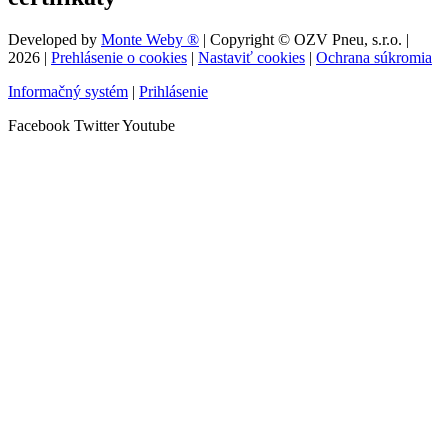
Developed by
Monte Weby ®
| Copyright © OZV Pneu, s.r.o. |
2026
|
Prehlásenie o cookies
|
Nastaviť cookies
|
Ochrana súkromia
Informačný systém
|
Prihlásenie
Facebook
Twitter
Youtube